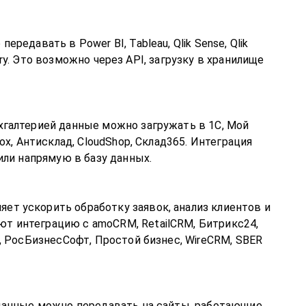
редавать в Power BI, Tableau, Qlik Sense, Qlik
Query. Это возможно через API, загрузку в хранилище
хгалтерией данные можно загружать в 1С, Мой
ox, Антисклад, CloudShop, Склад365. Интеграция
или напрямую в базу данных.
т ускорить обработку заявок, анализ клиентов и
т интеграцию с amoCRM, RetailCRM, Битрикс24,
2, РосБизнесСофт, Простой бизнес, WireCRM, SBER
 данные можно передавать на сайты, работающие