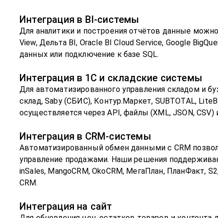
Интеграция в BI-системы
Для аналитики и построения отчётов данные можно пе
View, Дельта BI, Oracle BI Cloud Service, Google Big
данных или подключение к базе SQL.
Интеграция в 1С и складские системы
Для автоматизированного управления складом и бу
склад, Saby (СБИС), Контур.Маркет, SUBTOTAL, LiteB
осуществляется через API, файлы (XML, JSON, CSV) 
Интеграция в CRM-системы
Автоматизированный обмен данными с CRM позволяе
управление продажами. Наши решения поддерживаю
inSales, MangoCRM, OkoCRM, МегаПлан, ПланФакт, S
CRM.
Интеграция на сайт
Для обновления цен, остатков товаров и контента