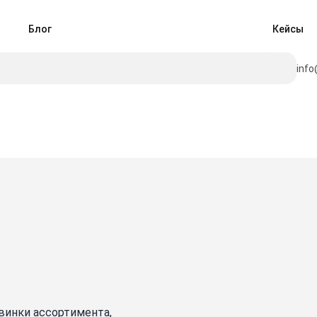
Блог
Кейсы
info
винки ассортимента,