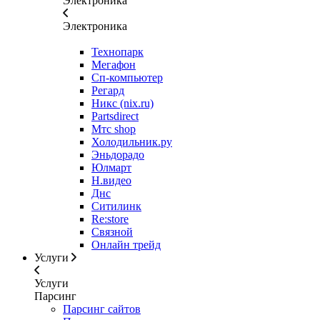
Электроника
Электроника
Технопарк
Мегафон
Сп-компьютер
Регард
Никс (nix.ru)
Partsdirect
Мтс shop
Холодильник.ру
Эньдорадо
Юлмарт
Н.видео
Днс
Ситилинк
Re:store
Связной
Онлайн трейд
Услуги
Услуги
Парсинг
Парсинг сайтов