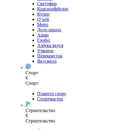
Светофор
Красное&белое
Купер
О’кей
Metro
Додо пицца
Ашан
Глобус
Азбука вкуса
Утконос
Перекресток
Вкусвилл
Спорт
Спорт
Планета спорт
Спортмастер
Строительство
Строительство