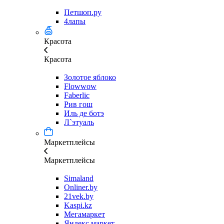
Петшоп.ру
4лапы
Красота
Красота
Золотое яблоко
Flowwow
Faberlic
Рив гош
Иль де ботэ
Л`этуаль
Маркетплейсы
Маркетплейсы
Simaland
Onliner.by
21vek.by
Kaspi.kz
Мегамаркет
Яндекс маркет