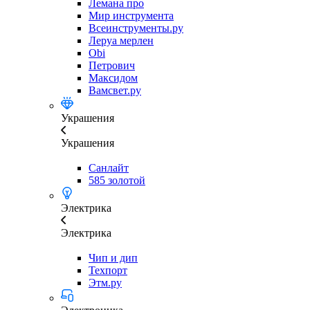
Лемана про
Мир инструмента
Всеинструменты.ру
Леруа мерлен
Obi
Петрович
Максидом
Вамсвет.ру
Украшения
Украшения
Санлайт
585 золотой
Электрика
Электрика
Чип и дип
Техпорт
Этм.ру