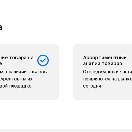
а
чие товара на
Ассортиментный
е
анализ товаров
м о наличии товаров
Отследим, какие нов
курентов на их
появляются на рынк
вой площадке
сегодня