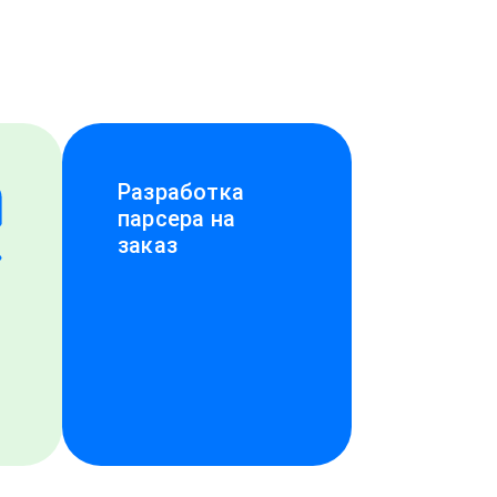
Разработка
парсера на
заказ