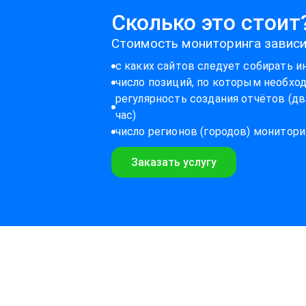
Сколько это стоит
Стоимость мониторинга зависи
с каких сайтов следует собирать
число позиций, по которым необхо
регулярность создания отчётов (д
час)
число регионов (городов) монитор
Заказать услугу