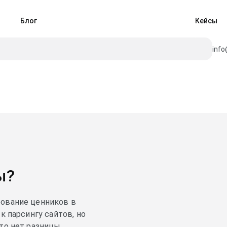
Блог
Кейсы
info
ы?
рование ценников в
к парсингу сайтов, но
что нет разницы