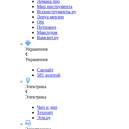
Лемана про
Мир инструмента
Всеинструменты.ру
Леруа мерлен
Obi
Петрович
Максидом
Вамсвет.ру
Украшения
Украшения
Санлайт
585 золотой
Электрика
Электрика
Чип и дип
Техпорт
Этм.ру