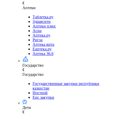
Аптеки
Таблетка.ру
Здравсити
Аптеки плюс
Асна
Аптека.ру
Ригла
Аптека вита
Еаптека.ру
Аптека 36.6
Государство
Государство
Государственные закупки республики
казахстан
Нострой
Еис закупки
Дети