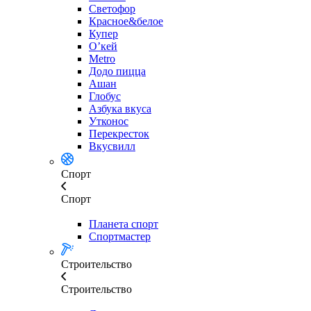
Светофор
Красное&белое
Купер
О’кей
Metro
Додо пицца
Ашан
Глобус
Азбука вкуса
Утконос
Перекресток
Вкусвилл
Спорт
Спорт
Планета спорт
Спортмастер
Строительство
Строительство