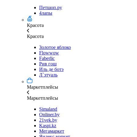
Петшоп.ру
4лапы
Красота
Красота
Золотое яблоко
Flowwow
Faberlic
Рив гош
Иль де ботэ
Л`этуаль
Маркетплейсы
Маркетплейсы
Simaland
Onliner.by
21vek.by
Kaspi.kz
Мегамаркет
Яндекс маркет