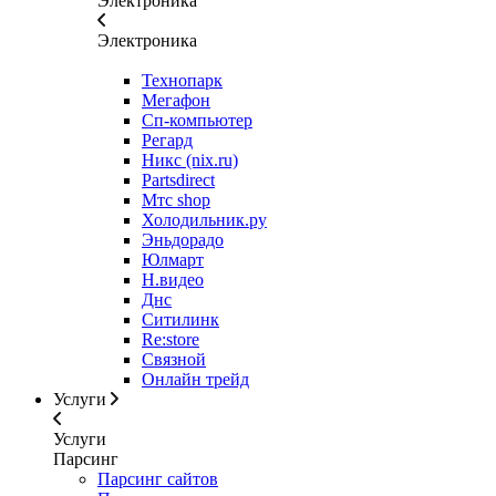
Электроника
Электроника
Технопарк
Мегафон
Сп-компьютер
Регард
Никс (nix.ru)
Partsdirect
Мтс shop
Холодильник.ру
Эньдорадо
Юлмарт
Н.видео
Днс
Ситилинк
Re:store
Связной
Онлайн трейд
Услуги
Услуги
Парсинг
Парсинг сайтов